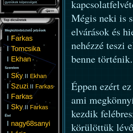
kapcsolatfelvét
gyerekek képességeit.
Mégis neki is 
Top dicséretek
elvárások és h
Megkülönböztető jelzések
I
Farkas
nehézzé teszi 
I
Tomcsika
benne történik.
I
Ekhan
Szerelem
I
Sky
II
Ekhan
,
Éppen ezért ez 
I
Szuzi
II
Farkas
,
I
Farkas
ami megkönnyít
I
Sky
II
Farkas
,
kezdik felébre
Étel
I
nagy68sanyi
körülöttük lévő