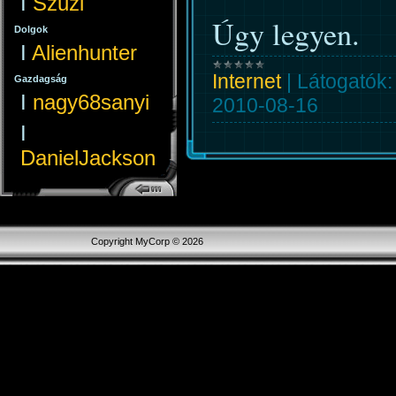
I
Szuzi
Úgy legyen.
Dolgok
I
Alienhunter
Internet
|
Látogatók:
Gazdagság
I
nagy68sanyi
2010-08-16
I
DanielJackson
Copyright MyCorp © 2026