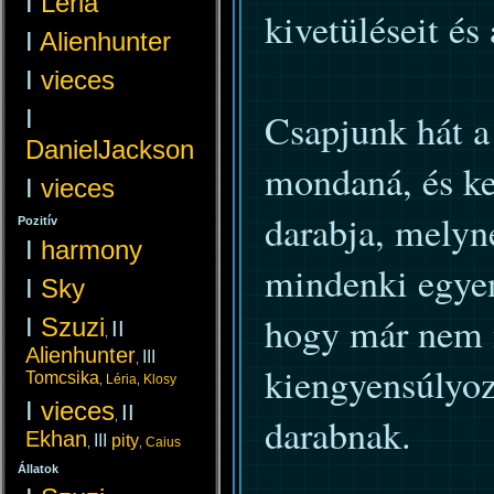
I
Léria
kivetüléseit és
I
Alienhunter
I
vieces
I
Csapjunk hát a
DanielJackson
mondaná, és ke
I
vieces
darabja, melyn
Pozitív
I
harmony
mindenki egyenk
I
Sky
hogy már nem 
I
Szuzi
II
,
Alienhunter
III
,
kiengyensúlyozo
Tomcsika
Léria
Klosy
,
,
I
vieces
II
,
darabnak.
Ekhan
III
pity
Caius
,
,
Állatok