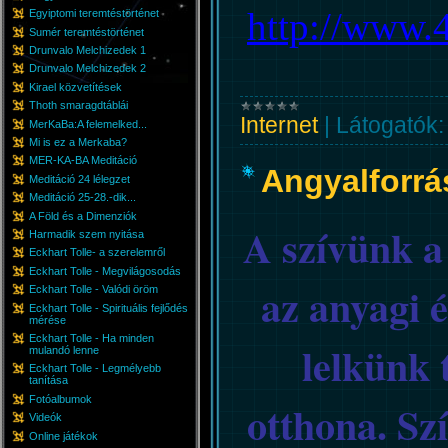
http://www.
Egyiptomi teremtéstörténet
Sumér teremtéstörténet
Drunvalo Melchizedek 1
Drunvalo Melchizedek 2
Kirael közvetítések
Thoth smaragdtáblái
Internet
|
Látogatók:
MerKaBa:A felemelked...
Mi is ez a Merkaba?
MER-KA-BA Meditáció
Angyalforrá
Meditáció 24 lélegzet
Meditáció 25-28.-dik...
A Föld és a Dimenziók
A szívünk a 
Harmadik szem nyitása
Eckhart Tolle- a szerelemről
Eckhart Tolle - Megvilágosodás
az anyagi é
Eckhart Tolle - Valódi öröm
Eckhart Tolle - Spirituális fejlődés
mérése
Eckhart Tolle - Ha minden
lelkünk 
mulandó lenne
Eckhart Tolle - Legmélyebb
tanítása
Fotóalbumok
otthona. Szí
Videók
Online játékok