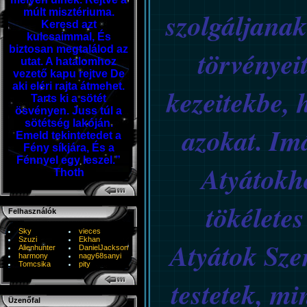
szolgáljanak
múlt misztériuma.
Keresd azt
kulcsaimmal, És
biztosan megtalálod az
törvényeit
utat. A hatalomhoz
vezető kapu rejtve De
aki eléri rajta átmehet.
kezeitekbe, 
Tarts ki a sötét
ösvényen. Juss túl a
sötétség lakóján.
azokat. Im
Emeld tekintetedet a
Fény síkjára, És a
Fénnyel egy leszel.”
Atyátokh
Thoth
tökéletes
Felhasználók
Sky
vieces
Szuzi
Ekhan
Atyátok Szen
Alienhunter
DanielJackson
harmony
nagy68sanyi
Tomcsika
pity
testetek, mi
Üzenőfal