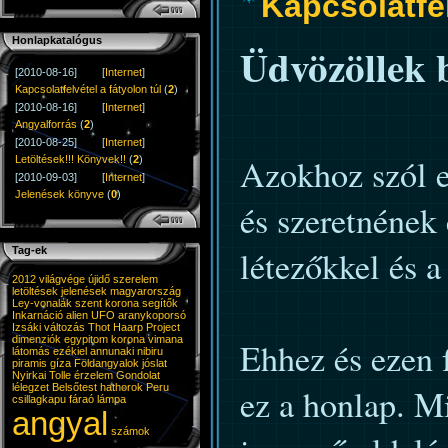
Kapcsolatfel
Honlapkatalógus
Üdvözöllek 
[2010-08-16]
[
Internet
]
Kapcsolatfelvétel a fátyolon túl
(
2
)
[2010-08-16]
[
Internet
]
Angyalforrás
(
2
)
[2010-08-25]
[
Internet
]
Azokhoz szól ez
Letöltések!!! Könyvek!!
(
2
)
[2010-09-03]
[
Internet
]
Jelenések könyve
(
0
)
és szeretnének
létezőkkel és a
Tag-ek
2012 világvége
újidő
szerelem
letöltések
jelenések
magyarország
Ley-vonalak
szent korona
segítők
Inkarnáció
alien
UFO
aranykoporsó
Izsáki
változás
Thot
Haarp
Project
dimenziók
egypitom
korona
vimana
Ehhez és ezen 
látomás
ezékiel
annunaki
nibiru
piramis
gíza
Földangyalok
jóslat
Nyirkai
Tolle
érzelem
Gondolat
lélegzet
Belsőtest
hathorok
Peru
ez a honlap. Mi
csillagkapu
fáraó
lámpa
angyal
számok