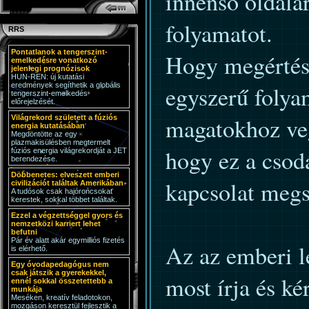
innenső oldalár
folyamatot.
RRS
Pontatlanok a tengerszint-
Hogy megértésr
emelkedésre vonatkozó
jelenlegi prognózisok
HUN-REN: új kutatási
eredmények segíthetik a globális
egyszerű folya
tengerszint-emelkedés
előrejelzését.
magatokhoz veg
Világrekord született a fúziós
energia kutatásában
Megdöntötte az egy
plazmakisülésben megtermelt
hogy ez a csod
fúziós energia világrekordját a JET
berendezése.
Döbbenetes: elveszett emberi
kapcsolat megs
civilizációt találtak Amerikában
A tudósok csak hajóroncsokat
kerestek, sokkal többet találtak.
Ezzel a végzettséggel gyors és
nemzetközi karriert lehet
befutni
Pár év alatt akár egymilliós fizetés
Az az emberi l
is elérhető.
Egy óvodapedagógus nem
csak játszik a gyerekekkel,
most írja és ké
ennél sokkal összetettebb a
munkája
Meséken, kreatív feladotokon,
mozgáson keresztül fejlesztik a