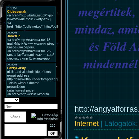
megértitek, 
mindaz, ami
és Föld A
mindennél 
http://angyalforr
Internet
|
Látogatók:
200