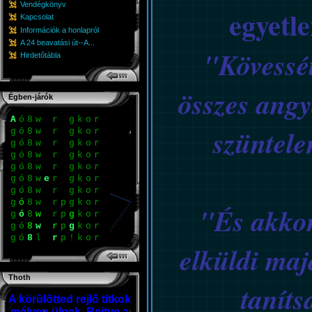
Vendégkönyv
egyetl
Kapcsolat
Információk a honlapról
A 24 beavatási út--A...
"Kövessé
Hirdetőtábla
összes angy
Égben-járók
n
}
g
b
r
A
á
o
á
szüntel
n
}
g
b
r
A
á
o
á
n
}
g
b
r
A
á
o
á
n
}
g
b
r
A
á
o
á
n
}
g
b
r
A
b
o
á
n
}
g
g
e
b
r
A
b
o
á
n
}
g
b
r
A
b
o
á
n
ó
g
b
r
A
b
o
á
"És akkor
n
ó
g
b
r
A
b
o
á
n
ó
g
r
r
A
b
o
á
n
ó
g
r
r
A
b
o
á
elküldi maj
Thoth
taníts
A körülötted rejlő titkok
mélyen ülnek. Rejtve a