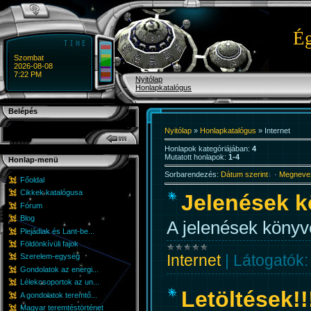
Ég
Szombat
2026-08-08
7:22 PM
Nyitólap
Honlapkatalógus
Belépés
Nyitólap
»
Honlapkatalógus
» Internet
Honlapok kategóriájában
:
4
Mutatott honlapok
:
1-4
Honlap-menü
Sorbarendezés
:
Dátum szerint
·
Megnevez
Főoldal
Cikkek katalógusa
Jelenések 
Fórum
Blog
A jelenések könyve
Plejádiak és Lant-be...
Földönkívüli fajok
Internet
|
Látogatók:
Szerelem-egység
Gondolatok az energi...
Lélekcsoportok az un...
Letöltések!
A gondolatok teremtő...
Magyar teremtéstörténet