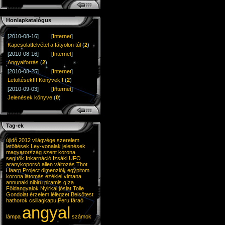
Honlapkatalógus
[2010-08-16]
[
Internet
]
Kapcsolatfelvétel a fátyolon túl
(
2
)
[2010-08-16]
[
Internet
]
Angyalforrás
(
2
)
[2010-08-25]
[
Internet
]
Letöltések!!! Könyvek!!
(
2
)
[2010-09-03]
[
Internet
]
Jelenések könyve
(
0
)
Tag-ek
újidő
2012 világvége
szerelem
letöltések
Ley-vonalak
jelenések
magyarország
szent korona
segítők
Inkarnáció
Izsáki
UFO
aranykoporsó
alien
változás
Thot
Haarp
Project
dimenziók
egypitom
korona
látomás
ezékiel
vimana
annunaki
nibiru
piramis
gíza
Földangyalok
Nyirkai
jóslat
Tolle
Gondolat
érzelem
lélegzet
Belsőtest
hathorok
csillagkapu
Peru
fáraó
angyal
lámpa
számok