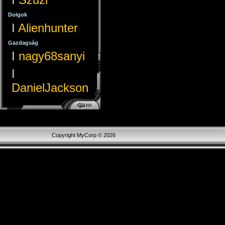
Dolgok
I
Alienhunter
Gazdagság
I
nagy68sanyi
I
DanielJackson
Copyright MyCorp © 2026