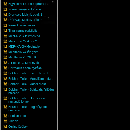
Egyiptomi teremtéstörténet
Sumér teremtéstörténet
Drunvalo Melchizedek 1
Drunvalo Melchizedek 2
Kirael közvetítések
Thoth smaragdtáblái
MerKaBa:A felemelked...
Mi is ez a Merkaba?
MER-KA-BA Meditáció
Meditáció 24 lélegzet
Meditáció 25-28.-dik...
A Föld és a Dimenziók
Harmadik szem nyitása
Eckhart Tolle- a szerelemről
Eckhart Tolle - Megvilágosodás
Eckhart Tolle - Valódi öröm
Eckhart Tolle - Spirituális fejlődés
mérése
Eckhart Tolle - Ha minden
mulandó lenne
Eckhart Tolle - Legmélyebb
tanítása
Fotóalbumok
Videók
Online játékok