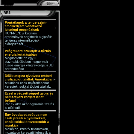
RRS
Pontatlanok a tengerszint-
emelkedésre vonatkozó
jelenlegi prognózisok
HUN-REN: új kutatási
eredmények segíthetik a globális
tengerszint-emelkedés
előrejelzését.
Világrekord született a fúziós
energia kutatásában
Megdöntötte az egy
plazmakisülésben megtermelt
fúziós energia világrekordját a JET
berendezése.
Döbbenetes: elveszett emberi
civilizációt találtak Amerikában
A tudósok csak hajóroncsokat
kerestek, sokkal többet találtak.
Ezzel a végzettséggel gyors és
nemzetközi karriert lehet
befutni
Pár év alatt akár egymilliós fizetés
is elérhető.
Egy óvodapedagógus nem
csak játszik a gyerekekkel,
ennél sokkal összetettebb a
munkája
Meséken, kreatív feladotokon,
mozgáson keresztül fejlesztik a