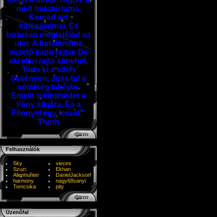
múlt misztériuma.
Keresd azt
kulcsaimmal, És
biztosan megtalálod az
utat. A hatalomhoz
vezető kapu rejtve De
aki eléri rajta átmehet.
Tarts ki a sötét
ösvényen. Juss túl a
sötétség lakóján.
Emeld tekintetedet a
Fény síkjára, És a
Fénnyel egy leszel.”
Thoth
Felhasználók
Sky
vieces
Szuzi
Ekhan
Alienhunter
DanielJackson
harmony
nagy68sanyi
Tomcsika
pity
Üzenőfal