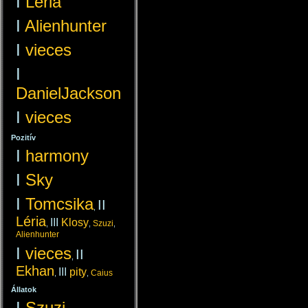
I
Léria
I
Alienhunter
I
vieces
I
DanielJackson
I
vieces
Pozitív
I
harmony
I
Sky
I
Tomcsika
II
,
Léria
III
Klosy
Szuzi
,
,
,
Alienhunter
I
vieces
II
,
Ekhan
III
pity
Caius
,
,
Állatok
I
Szuzi