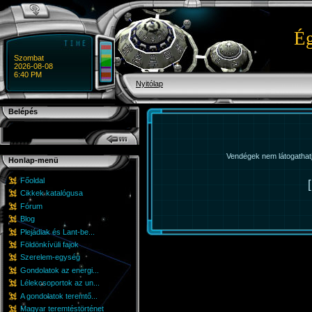
Ég
Szombat
2026-08-08
6:40 PM
Nyitólap
Belépés
Vendégek nem látogathatjá
Honlap-menü
Főoldal
Cikkek katalógusa
Fórum
Blog
Plejádiak és Lant-be...
Földönkívüli fajok
Szerelem-egység
Gondolatok az energi...
Lélekcsoportok az un...
A gondolatok teremtő...
Magyar teremtéstörténet