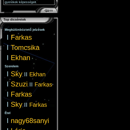
gyerekek képességeit.
Top dicséretek
Megkülönböztető jelzések
I
Farkas
I
Tomcsika
I
Ekhan
Szerelem
I
Sky
II
Ekhan
,
I
Szuzi
II
Farkas
,
I
Farkas
I
Sky
II
Farkas
,
Étel
I
nagy68sanyi