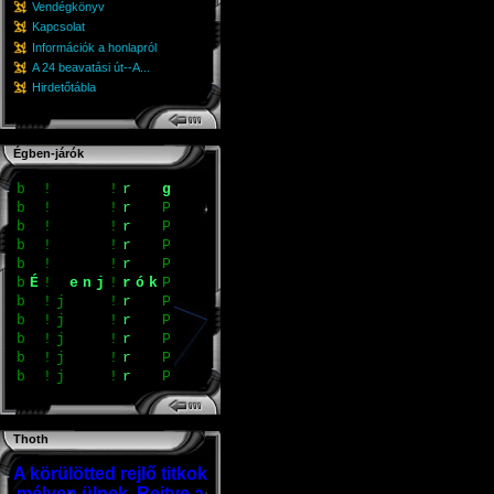
Vendégkönyv
Kapcsolat
Információk a honlapról
A 24 beavatási út--A...
Hirdetőtábla
Égben-járók
b
>
\
b
>
\
b
>
\
b
>
g
b
>
g
b
É
e
n
j
>
r
ó
k
g
b
>
g
b
!
>
g
b
!
>
g
b
!
>
g
b
!
!
g
Thoth
A körülötted rejlő titkok
mélyen ülnek. Rejtve a