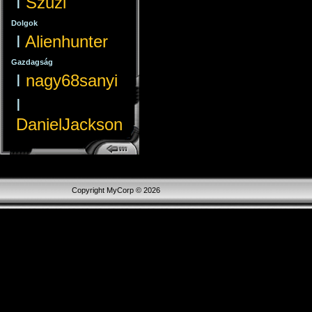
I
Szuzi
Dolgok
I
Alienhunter
Gazdagság
I
nagy68sanyi
I
DanielJackson
Copyright MyCorp © 2026