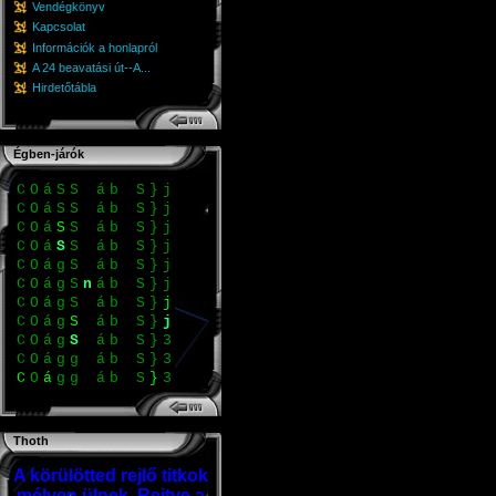
Vendégkönyv
Kapcsolat
Információk a honlapról
A 24 beavatási út--A...
Hirdetőtábla
Égben-járók
C
g
S
&
O
k
3
k
B
C
g
S
&
O
k
3
k
B
C
g
S
&
á
b
3
B
C
g
S
&
á
b
3
B
C
g
S
S
á
b
3
B
C
g
S
S
n
á
b
3
B
C
g
S
S
á
b
3
j
C
g
S
S
á
b
3
j
C
g
S
S
á
b
3
j
C
g
S
S
á
b
3
S
j
C
g
S
S
á
b
3
S
j
Thoth
A körülötted rejlő titkok
mélyen ülnek. Rejtve a