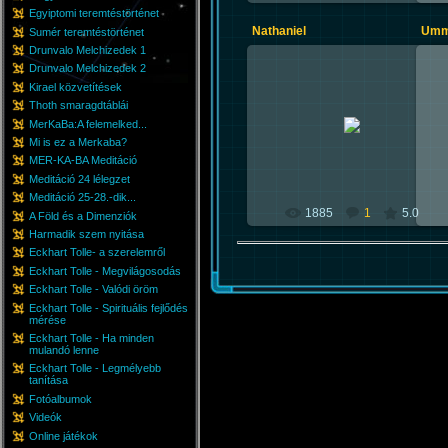
Egyiptomi teremtéstörténet
Nathaniel
Um
Sumér teremtéstörténet
Drunvalo Melchizedek 1
Drunvalo Melchizedek 2
Kirael közvetítések
Thoth smaragdtáblái
2010-08-04
MerKaBa:A felemelked...
Sky
Mi is ez a Merkaba?
MER-KA-BA Meditáció
Meditáció 24 lélegzet
Meditáció 25-28.-dik...
1885
1
5.0
A Föld és a Dimenziók
Harmadik szem nyitása
Eckhart Tolle- a szerelemről
Eckhart Tolle - Megvilágosodás
Eckhart Tolle - Valódi öröm
Eckhart Tolle - Spirituális fejlődés
mérése
Eckhart Tolle - Ha minden
mulandó lenne
Eckhart Tolle - Legmélyebb
tanítása
Fotóalbumok
Videók
Online játékok