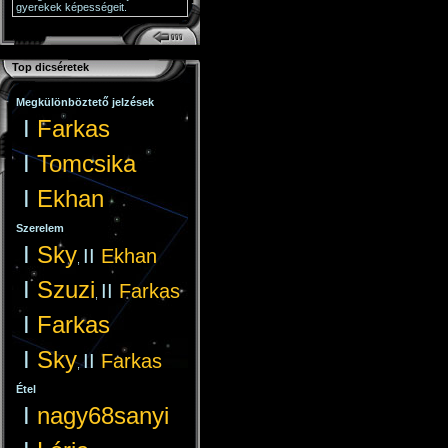
gyerekek képességeit.
Top dicséretek
Megkülönböztető jelzések
I
Farkas
I
Tomcsika
I
Ekhan
Szerelem
I
Sky
II
Ekhan
,
I
Szuzi
II
Farkas
,
I
Farkas
I
Sky
II
Farkas
,
Étel
I
nagy68sanyi