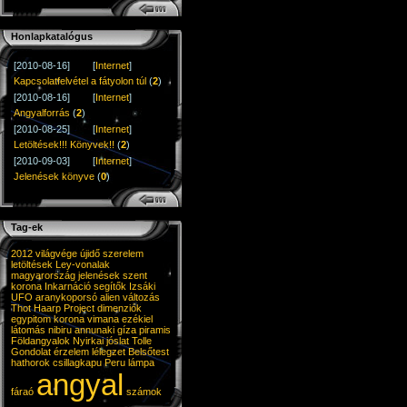
Honlapkatalógus
[2010-08-16]
[
Internet
]
Kapcsolatfelvétel a fátyolon túl
(
2
)
[2010-08-16]
[
Internet
]
Angyalforrás
(
2
)
[2010-08-25]
[
Internet
]
Letöltések!!! Könyvek!!
(
2
)
[2010-09-03]
[
Internet
]
Jelenések könyve
(
0
)
Tag-ek
2012 világvége
újidő
szerelem
letöltések
Ley-vonalak
magyarország
jelenések
szent
korona
Inkarnáció
segítők
Izsáki
UFO
aranykoporsó
alien
változás
Thot
Haarp
Project
dimenziók
egypitom
korona
vimana
ezékiel
látomás
nibiru
annunaki
gíza
piramis
Földangyalok
Nyirkai
jóslat
Tolle
Gondolat
érzelem
lélegzet
Belsőtest
hathorok
csillagkapu
Peru
lámpa
angyal
fáraó
számok