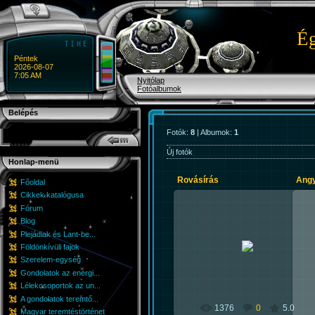
Ég
Péntek
2026-08-07
7:05 AM
Nyitólap
Fotóalbumok
Belépés
Fotók:
8
| Albumok:
1
Új fotók
Honlap-menü
Rovásírás
Angy
Főoldal
Cikkek katalógusa
Fórum
Blog
Plejádiak és Lant-be...
2010-08-07
A 
Földönkívüli fajok
Sky
Szerelem-egység
Gondolatok az energi...
Lélekcsoportok az un...
A gondolatok teremtő...
1376
0
5.0
Magyar teremtéstörténet