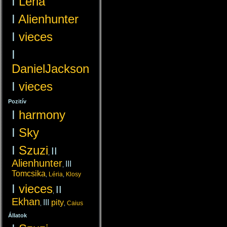
I
Léria
I
Alienhunter
I
vieces
I
DanielJackson
I
vieces
Pozitív
I
harmony
I
Sky
I
Szuzi
II
,
Alienhunter
III
,
Tomcsika
Léria
Klosy
,
,
I
vieces
II
,
Ekhan
III
pity
Caius
,
,
Állatok