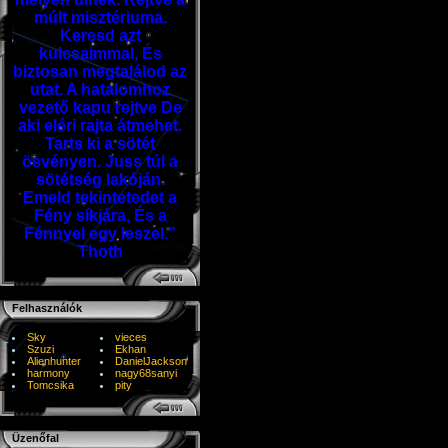
múlt misztériuma.
Keresd azt
kulcsaimmal, És
biztosan megtalálod az
utat. A hatalomhoz
vezető kapu rejtve De
aki eléri rajta átmehet.
Tarts ki a sötét
ösvényen. Juss túl a
sötétség lakóján.
Emeld tekintetedet a
Fény síkjára, És a
Fénnyel egy leszel.”
Thoth
Felhasználók
Sky
vieces
Szuzi
Ekhan
Alienhunter
DanielJackson
harmony
nagy68sanyi
Tomcsika
pity
Üzenőfal