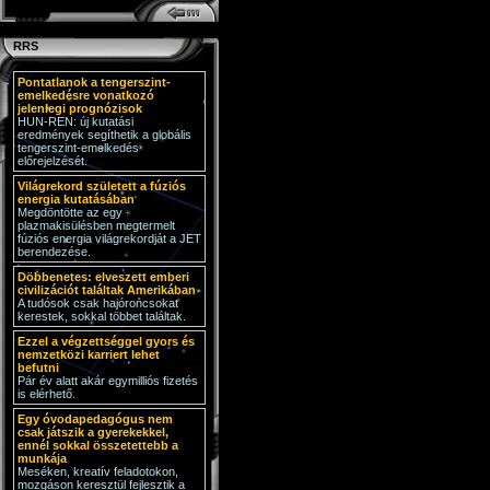
RRS
Pontatlanok a tengerszint-
emelkedésre vonatkozó
jelenlegi prognózisok
HUN-REN: új kutatási
eredmények segíthetik a globális
tengerszint-emelkedés
előrejelzését.
Világrekord született a fúziós
energia kutatásában
Megdöntötte az egy
plazmakisülésben megtermelt
fúziós energia világrekordját a JET
berendezése.
Döbbenetes: elveszett emberi
civilizációt találtak Amerikában
A tudósok csak hajóroncsokat
kerestek, sokkal többet találtak.
Ezzel a végzettséggel gyors és
nemzetközi karriert lehet
befutni
Pár év alatt akár egymilliós fizetés
is elérhető.
Egy óvodapedagógus nem
csak játszik a gyerekekkel,
ennél sokkal összetettebb a
munkája
Meséken, kreatív feladotokon,
mozgáson keresztül fejlesztik a